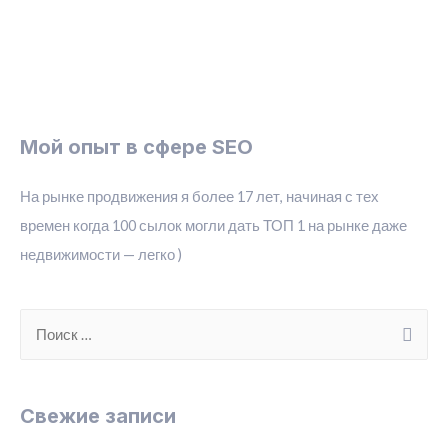
Мой опыт в сфере SEO
На рынке продвижения я более 17 лет, начиная с тех
времен когда 100 сылок могли дать ТОП 1 на рынке даже
недвижимости — легко )
S
e
a
r
Свежие записи
c