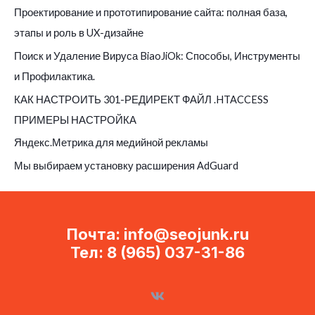
Проектирование и прототипирование сайта: полная база,
h
этапы и роль в UX-дизайне
f
o
Поиск и Удаление Вируса BiaoJiOk: Способы, Инструменты
r
и Профилактика.
:
КАК НАСТРОИТЬ 301-РЕДИРЕКТ ФАЙЛ .HTACCESS
ПРИМЕРЫ НАСТРОЙКА
Яндекс.Метрика для медийной рекламы
Мы выбираем установку расширения AdGuard
Почта: info@seojunk.ru
Тел: 8 (965) 037-31-86