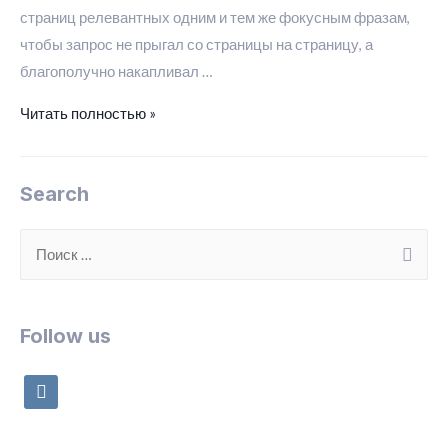
страниц релевантных одним и тем же фокусным фразам,
чтобы запрос не прыгал со страницы на страницу, а
благополучно накапливал …
План
Читать полностью »
работ
по
Search
сайту
продвижение
S
в
e
СПб
a
r
Follow us
c
h
v
f
k
o
o