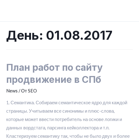
Перейти
к
Mai
содержимому
Men
День:
01.08.2017
План работ по сайту
продвижение в СПб
News
/ От
SEO
1. Семантика. Собираем семантическое ядро для каждой
страницы. Учитываем все синонимы и плюс-слова,
которые может ввести потребитель на основе логики и
данных вордстата, парсинга кейколлектора и т.п.
Кластеризуем семантику так, чтобы не было двух и более