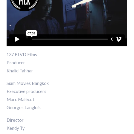
137 BLVD Films
Producer
Khalid Tahhar
Siam Movies Bangkok
Executive producers
Marc Malécot
Georges Langlois
Director
Kendy Ty