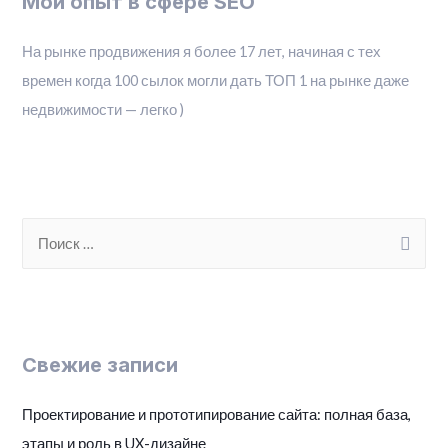
Мой опыт в сфере SEO
На рынке продвижения я более 17 лет, начиная с тех
времен когда 100 сылок могли дать ТОП 1 на рынке даже
недвижимости — легко )
S
e
a
r
c
Свежие записи
h
f
Проектирование и прототипирование сайта: полная база,
o
этапы и роль в UX-дизайне