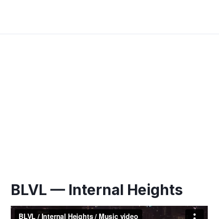
Перейти
к
Mai
содержимому
Men
BLVL — Internal Heights